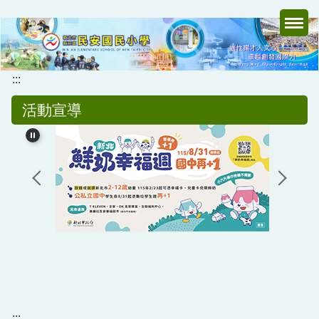
跳
到
主
要
內
:::
容
活動宣導
區
:::