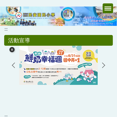
跳
到
主
要
內
:::
容
活動宣導
區
:::