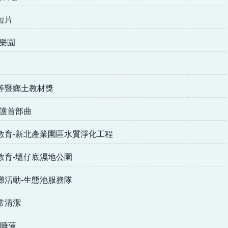
短片
樂園
等暨鄉土教材獎
維護首部曲
教育-新北產業園區水質淨化工程
教育-塭仔底濕地公園
灘活動-生態池服務隊
常清潔
8睡蓮