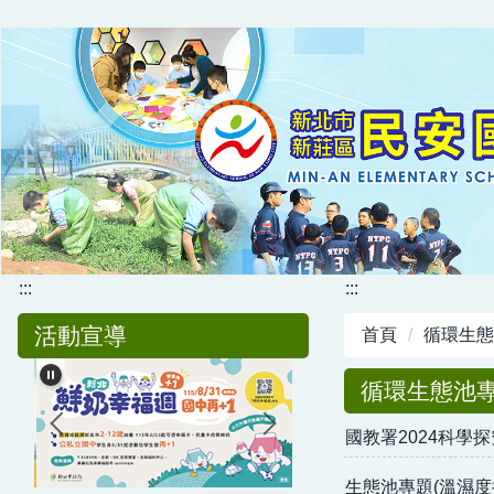
跳
到
主
要
內
容
區
:::
:::
活動宣導
首頁
循環生態
循環生態池
國教署2024科學
生態池專題(溫濕度