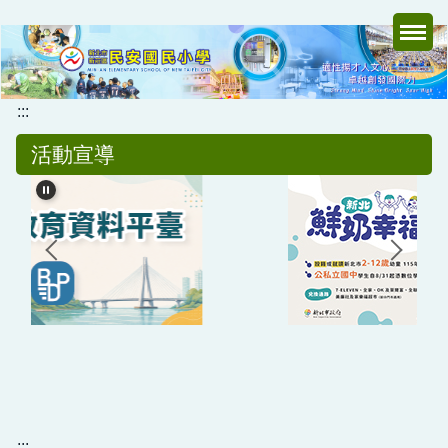
跳
到
主
要
內
:::
容
活動宣導
區
:::