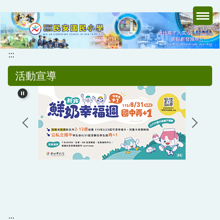
跳
到
主
要
內
:::
容
活動宣導
區
:::