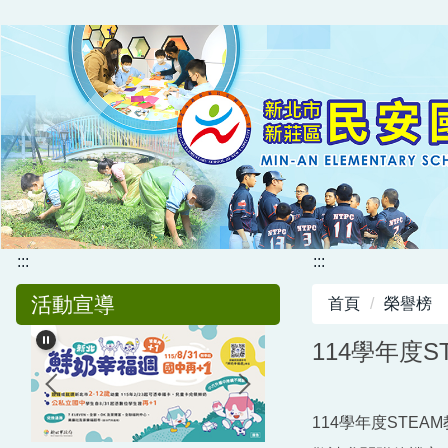
跳
到
主
要
內
容
區
:::
:::
活動宣導
首頁
榮譽榜
114學年度
114學年度STEA