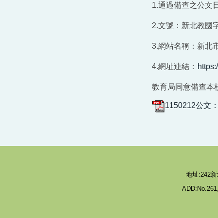
1.通過備查之公文日
2.文號：新北教國字第
3.網站名稱：新北
4.網址連結：
https:
教育局同意備查本校
1150212公
地址:242新
ADD:No.261,M