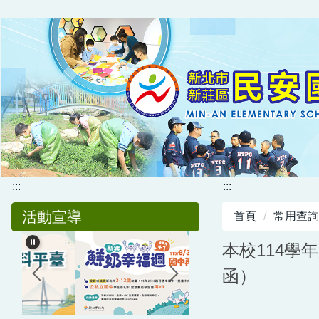
跳
到
主
要
內
容
區
:::
:::
活動宣導
首頁
常用查詢
本校114學
函）