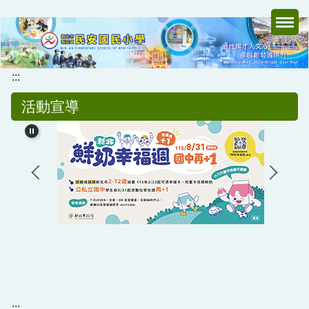
跳
到
主
要
內
:::
容
活動宣導
區
:::