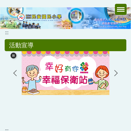
跳
到
主
要
內
:::
容
活動宣導
區
:::