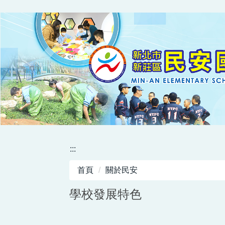
跳
到
主
要
內
容
區
:::
首頁
關於民安
學校發展特色