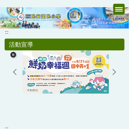
跳
到
主
要
內
:::
容
活動宣導
區
:::