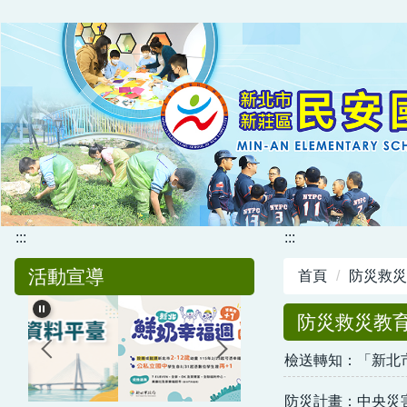
跳
到
主
要
內
容
區
:::
:::
活動宣導
首頁
防災救災
防災救災教
檢送轉知：「新北
防災計畫：中央災害