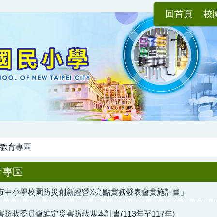
回首頁
校
教育專區
育專區
市中小學校園防災創新經營X亮點實務發表會實施計畫」
防救委員會編定災害防救基本計畫(113年至117年)