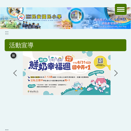
跳
到
主
要
內
:::
容
活動宣導
區
:::