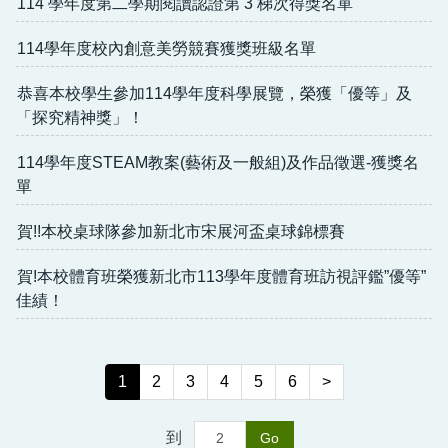
114 學年度第二學期閱讀認證第 3 梯次得獎名單
114學年度校內創意美勞競賽獲獎班級名單
恭喜本校學生參加114學年度科學展覽，榮獲「優等」及
「探究精神獎」！
114學年度STEAM教案(藝術及一般組)及作品徵選-獲獎名
單
賀!!本校桌球隊參加新北市宋展河盃桌球錦標賽
賀!本校體育班榮獲新北市113學年度體育班訪視評鑑”優等”
佳績！
1
2
3
4
5
6
>
到
Go