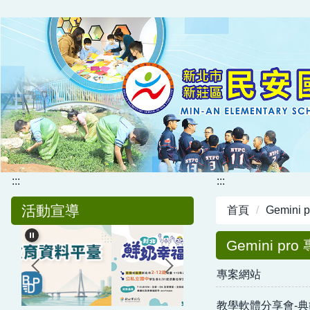
跳
到
主
要
內
容
區
:::
:::
活動宣導
首頁
Gemini 
Gemini pro
專案網站
教學軟體分享會-