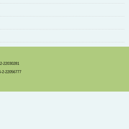
-22030281
86-2-22056777